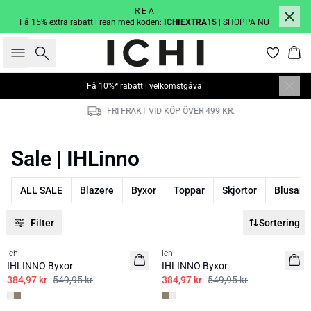
R E A
Få 15% extra rabatt i rean med koden:
ICHIEXTRA15
| SHOPPA NU
Sök
Kor
Få 10%* rabatt i velkomstgåva
FRI FRAKT VID KÖP ÖVER 499 KR.
Sale | IHLinno
ALL SALE
Blazere
Byxor
Toppar
Skjortor
Blusar
Filter
Sortering
SALE | 30%
SALE | 30%
Ichi
Ichi
IHLINNO Byxor
IHLINNO Byxor
384,97 kr
549,95 kr
384,97 kr
549,95 kr
SALE | 30%
SALE | 30%