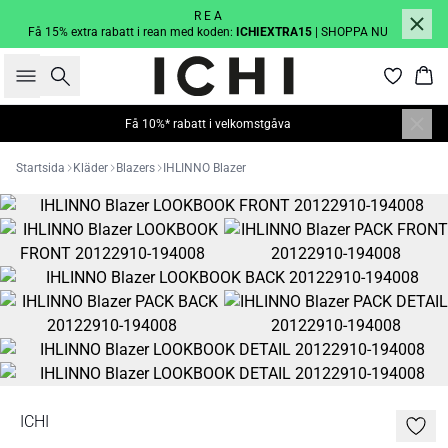
R E A
Få 15% extra rabatt i rean med koden:
ICHIEXTRA15
| SHOPPA NU
Sök
Kor
Få 10%* rabatt i velkomstgåva
Startsida
Kläder
Blazers
IHLINNO Blazer
ICHI