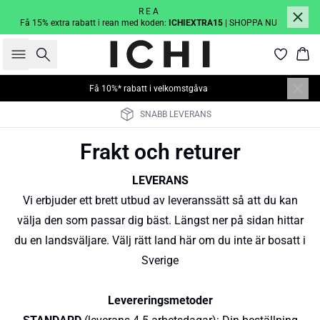
R E A
Få 15% extra rabatt i rean med koden:
ICHIEXTRA15
| SHOPPA NU
Sök
Kor
Få 10%* rabatt i velkomstgåva
SNABB LEVERANS
Frakt och returer
LEVERANS
Vi erbjuder ett brett utbud av leveranssätt så att du kan
välja den som passar dig bäst. Längst ner på sidan hittar
du en landsväljare. Välj rätt land här om du inte är bosatt i
Sverige
Levereringsmetoder