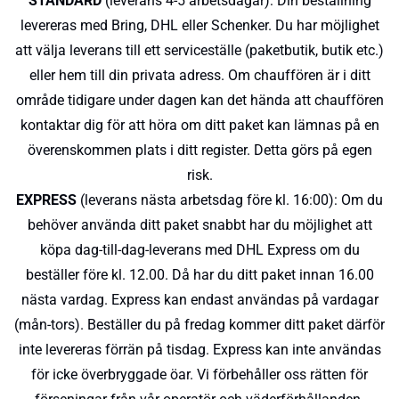
STANDARD
(leverans 4-5 arbetsdagar): Din beställning
levereras med Bring, DHL eller Schenker. Du har möjlighet
att välja leverans till ett serviceställe (paketbutik, butik etc.)
eller hem till din privata adress. Om chauffören är i ditt
område tidigare under dagen kan det hända att chauffören
kontaktar dig för att höra om ditt paket kan lämnas på en
överenskommen plats i ditt register. Detta görs på egen
risk.
EXPRESS
(leverans nästa arbetsdag före kl. 16:00): Om du
behöver använda ditt paket snabbt har du möjlighet att
köpa dag-till-dag-leverans med DHL Express om du
beställer före kl. 12.00. Då har du ditt paket innan 16.00
nästa vardag. Express kan endast användas på vardagar
(mån-tors). Beställer du på fredag kommer ditt paket därför
inte levereras förrän på tisdag. Express kan inte användas
för icke överbryggade öar. Vi förbehåller oss rätten för