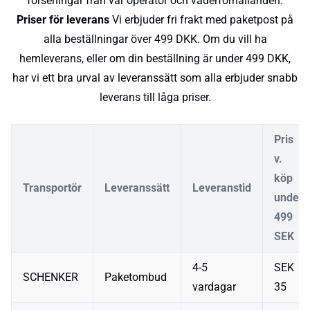
förseningar från vår operatör och väderförhållanden.
Priser för leverans
Vi erbjuder fri frakt med paketpost på
alla beställningar över 499 DKK. Om du vill ha
hemleverans, eller om din beställning är under 499 DKK,
har vi ett bra urval av leveranssätt som alla erbjuder snabb
leverans till låga priser.
Pris
v.
köp
Transportör
Leveranssätt
Leveranstid
under
499
SEK
4-5
SEK
SCHENKER
Paketombud
vardagar
35