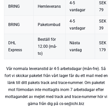
4-5
SEK
BRING
Hemleverans
vardagar
79
4-5
SEK
BRING
Paketombud
vardagar
39
Beställ för
DHL
Nästa
SEK
12.00 (må-
Express
vardag
179
to)
Vår normala leveranstid är 4-5 arbetsdagar (mån-fre). Så
fort vi skickar paketet från vårt lager får du ett mail med en
länk till ditt pakets track and trace-nummer. Om paketet
mot förmodan inte mottagits inom 7 arbetsdagar efter
mottagandet av mejlet med track and trace-nummer hör vi
gärna från dig på cs-se@ichi.biz