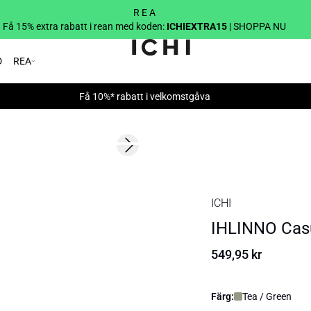
R E A
Få 15% extra rabatt i rean med koden:
ICHIEXTRA15
| SHOPPA NU
D
REA
Få 10%* rabatt i velkomstgåva
Next slide
ICHI
IHLINNO Casu
549,95 kr
Färg:
Tea / Green