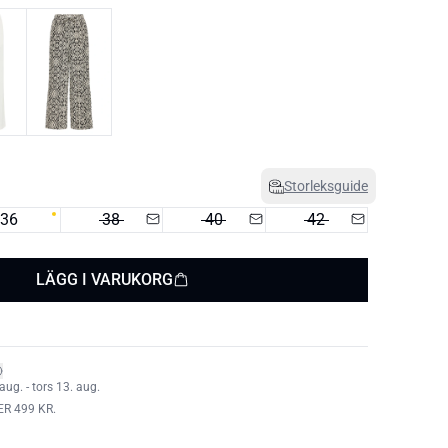
Storleksguide
36
38
40
42
LÄGG I VARUKORG
aug. - tors 13. aug.
ER 499 KR.