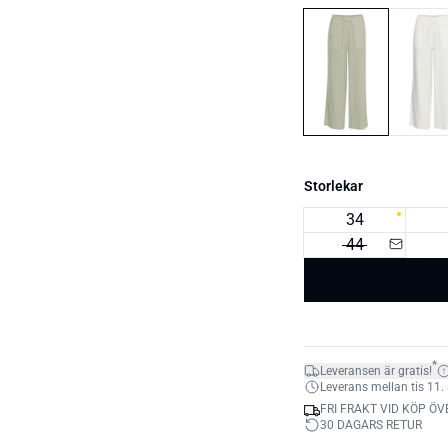
Storlekar
34
44
*
Leveransen är gratis!
Leverans mellan tis 11. 
FRI FRAKT VID KÖP ÖV
30 DAGARS RETUR