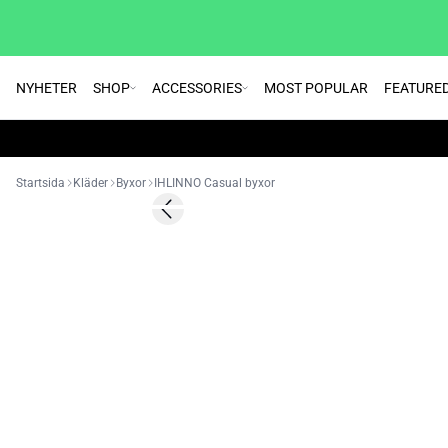
NYHETER
SHOP
ACCESSORIES
MOST POPULAR
FEATURE
Startsida
Kläder
Byxor
IHLINNO Casual byxor
Previous slide