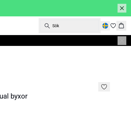
Sök
Korg
al byxor