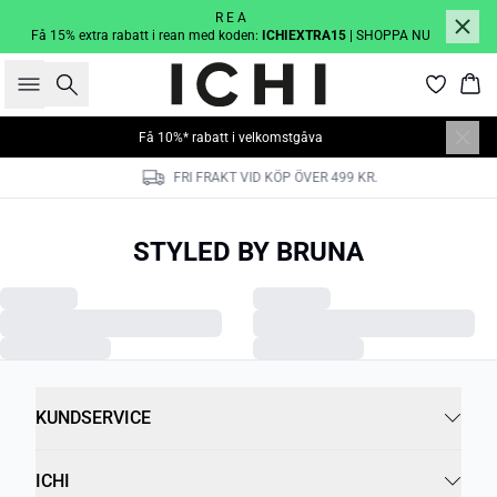
R E A
Få 15% extra rabatt i rean med koden:
ICHIEXTRA15
| SHOPPA NU
Sök
Kor
Få 10%* rabatt i velkomstgåva
FRI FRAKT VID KÖP ÖVER 499 KR.
STYLED BY BRUNA
KUNDSERVICE
ICHI