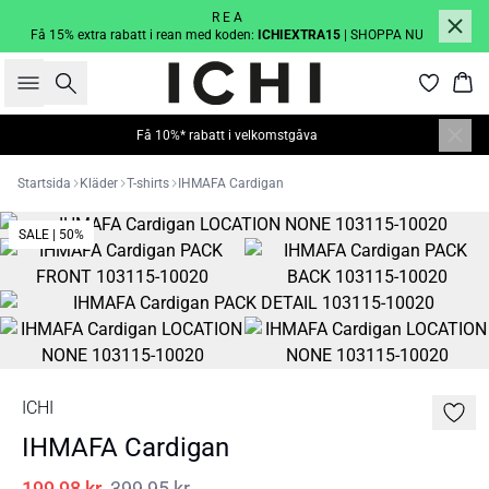
R E A
Få 15% extra rabatt i rean med koden:
ICHIEXTRA15
| SHOPPA NU
Sök
Kor
Få 10%* rabatt i velkomstgåva
Startsida
Kläder
T-shirts
IHMAFA Cardigan
SALE | 50%
ICHI
IHMAFA Cardigan
199,98 kr
399,95 kr