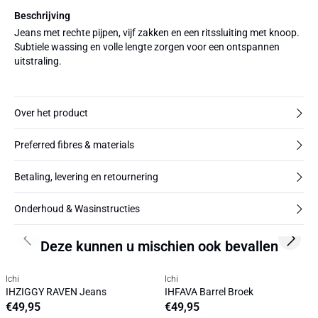
Beschrijving
Jeans met rechte pijpen, vijf zakken en een ritssluiting met knoop.
Subtiele wassing en volle lengte zorgen voor een ontspannen
uitstraling.
Over het product
Preferred fibres & materials
Betaling, levering en retournering
Onderhoud & Wasinstructies
Deze kunnen u mischien ook bevallen
Previous slide
Next s
Ichi
Ichi
IHZIGGY RAVEN Jeans
IHFAVA Barrel Broek
€49,95
€49,95