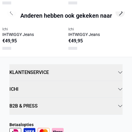
Anderen hebben ook gekeken naar
Previous slide
Next s
Ichi
Ichi
IHTWIGGY Jeans
IHTWIGGY Jeans
€49,95
€49,95
KLANTENSERVICE
ICHI
B2B & PRESS
Betaalopties