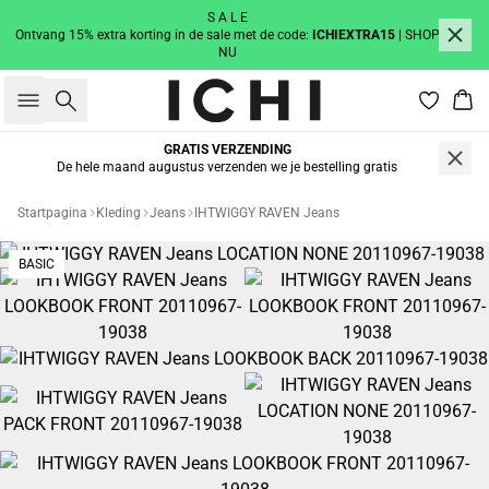
S A L E
Ontvang 15% extra korting in de sale met de code:
ICHIEXTRA15
| SHOP
NU
Zoeken
Win
GRATIS VERZENDING
De hele maand augustus verzenden we je bestelling gratis
Startpagina
Kleding
Jeans
IHTWIGGY RAVEN Jeans
BASIC