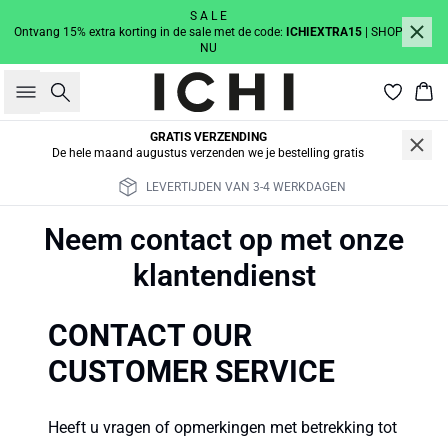
S A L E
Ontvang 15% extra korting in de sale met de code:
ICHIEXTRA15
| SHOP
NU
Zoeken
Win
GRATIS VERZENDING
De hele maand augustus verzenden we je bestelling gratis
LEVERTIJDEN VAN 3-4 WERKDAGEN
Neem contact op met onze
klantendienst
CONTACT OUR
CUSTOMER SERVICE
Heeft u vragen of opmerkingen met betrekking tot