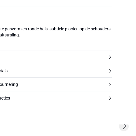
e pasvorm en ronde hals, subtiele plooien op de schouders
uitstraling.
rials
tournering
cties
Next s