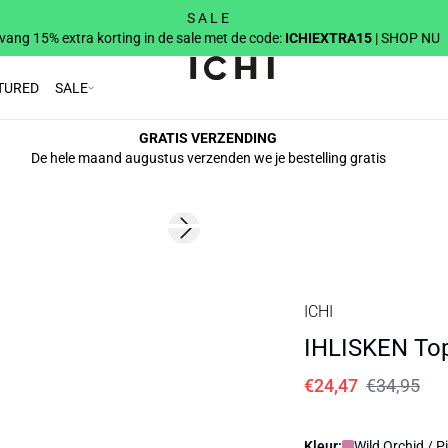
S A L E
vang 15% extra korting in de sale met de code:
ICHIEXTRA15
| SHOP NU
TURED
SALE
GRATIS VERZENDING
De hele maand augustus verzenden we je bestelling gratis
SALE | 30%
Next slide
ICHI
IHLISKEN To
€24,47
€34,95
Kleur:
Wild Orchid / P