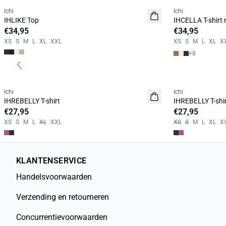
Ichi
Ichi
BASIC
NIEUW
IHLIKE Top
IHCELLA T-shirt
€34,95
€34,95
XS
S
M
L
XL
XXL
XS
S
M
L
XL
X
+
8
Previous slide
Ichi
Ichi
NIEUW
NIEUW
IHREBELLY T-shirt
IHREBELLY T-shi
€27,95
€27,95
XS
S
M
L
XL
XXL
XS
S
M
L
XL
X
KLANTENSERVICE
Handelsvoorwaarden
Verzending en retourneren
Concurrentievoorwaarden