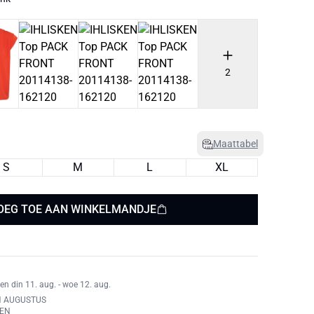
2
Maattabel
S
M
L
XL
OEG TOE AAN WINKELMANDJE
en din 11. aug. - woe 12. aug.
N AUGUSTUS
REN