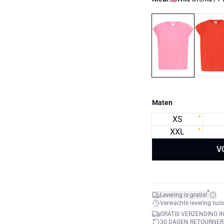
Maten
XS
XXL
V
*
Levering is gratis!
Verwachte levering tuss
GRATIS VERZENDING I
30 DAGEN RETOURNE