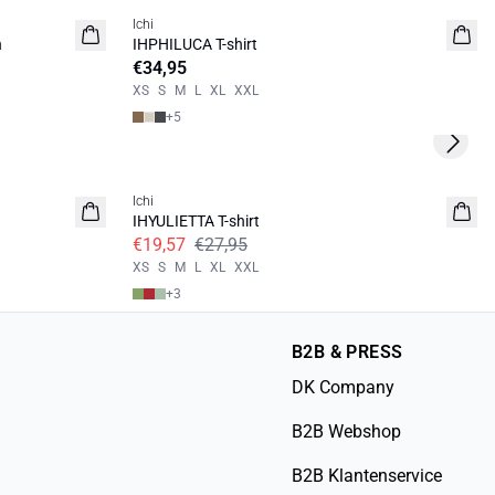
Ichi
NIEUW
n
IHPHILUCA T-shirt
€34,95
XS
S
M
L
XL
XXL
+
5
Next s
SALE | 30%
Ichi
IHYULIETTA T-shirt
€19,57
€27,95
XS
S
M
L
XL
XXL
+
3
B2B & PRESS
DK Company
B2B Webshop
B2B Klantenservice