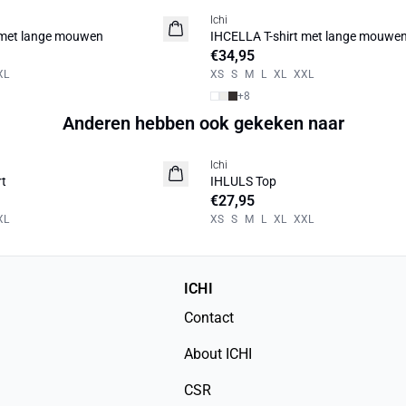
Ichi
NIEUW
 met lange mouwen
IHCELLA T-shirt met lange mouwe
€34,95
XL
XS
S
M
L
XL
XXL
+
8
Anderen hebben ook gekeken naar
Ichi
2 VOOR €69
rt
IHLULS Top
€27,95
XL
XS
S
M
L
XL
XXL
ICHI
Contact
About ICHI
CSR