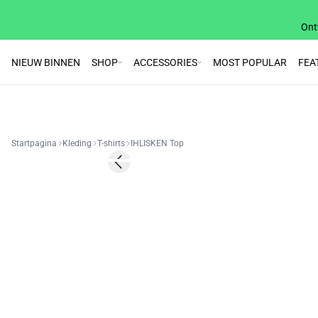
Ont
NIEUW BINNEN
SHOP
ACCESSORIES
MOST POPULAR
FEA
Startpagina
Kleding
T-shirts
IHLISKEN Top
SALE | 30%
Previous slide