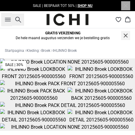
SALE | BESPAAR TOT 50% |
SHOP NU
Zoeken
Win
GRATIS VERZENDING
De hele maand augustus verzenden we je bestelling gratis
Startpagina
Kleding
Broek
IHLINNO Broek
SALE | 30%