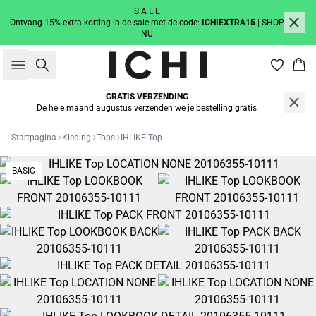
S A L E
Ontvang 15% extra korting in de sale met de code:
ICHIEXTRA15
| SHOP
NU
Zoeken
Win
GRATIS VERZENDING
De hele maand augustus verzenden we je bestelling gratis
Startpagina
Kleding
Tops
IHLIKE Top
BASIC