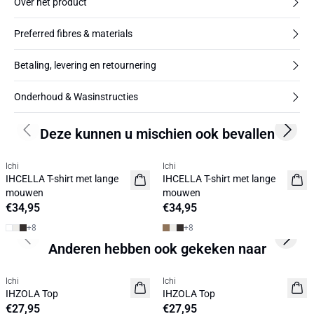
Over het product
Preferred fibres & materials
Betaling, levering en retournering
Onderhoud & Wasinstructies
Deze kunnen u mischien ook bevallen
Previous slide
Next s
Ichi
Ichi
NIEUW
NIEUW
IHCELLA T-shirt met lange
IHCELLA T-shirt met lange
mouwen
mouwen
€34,95
€34,95
+
8
+
8
Previous slide
Next s
Anderen hebben ook gekeken naar
Ichi
Ichi
BASIC
BASIC
IHZOLA Top
IHZOLA Top
€27,95
€27,95