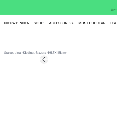
Ont
NIEUW BINNEN
SHOP
ACCESSORIES
MOST POPULAR
FEA
Startpagina
Kleding
Blazers
IHLEXI Blazer
SALE | 60%
Previous slide