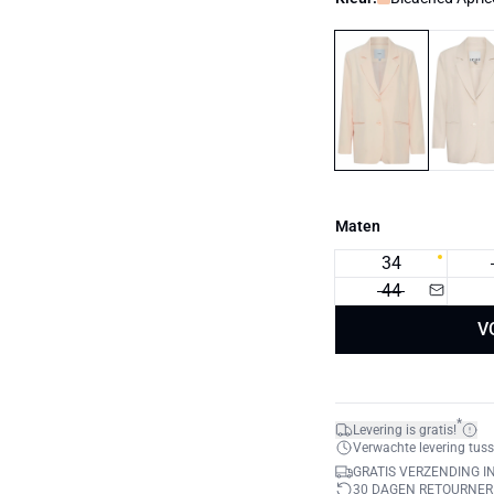
Maten
34
44
V
*
Levering is gratis!
Verwachte levering tuss
GRATIS VERZENDING IN
30 DAGEN RETOURNE