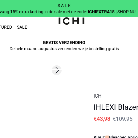
S A L E
vang 15% extra korting in de sale met de code:
ICHIEXTRA15
| SHOP NU
TURED
SALE
GRATIS VERZENDING
De hele maand augustus verzenden we je bestelling gratis
SALE | 60%
Next slide
ICHI
IHLEXI Blaze
€43,98
€109,95
Kleur:
Bleached Apric