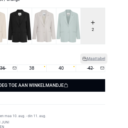
2
Maattabel
36
38
40
42
OEG TOE AAN WINKELMANDJE
en maa 10. aug. - din 11. aug.
 JUNI
REN