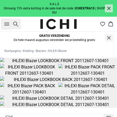
S A L E
Ontvang 15% extra korting in de sale met de code:
ICHIEXTRA15
| SHOP
NU
Zoeken
Win
GRATIS VERZENDING
De hele maand augustus verzenden we je bestelling gratis
Startpagina
Kleding
Blazers
IHLEXI Blazer