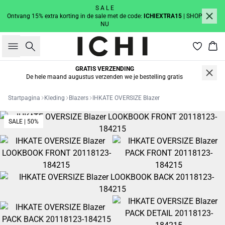
S A L E
Ontvang 15% extra korting in de sale met de code:
ICHIEXTRA15
| SHOP
NU
Zoeken
Win
GRATIS VERZENDING
De hele maand augustus verzenden we je bestelling gratis
Startpagina
Kleding
Blazers
IHKATE OVERSIZE Blazer
SALE | 50%