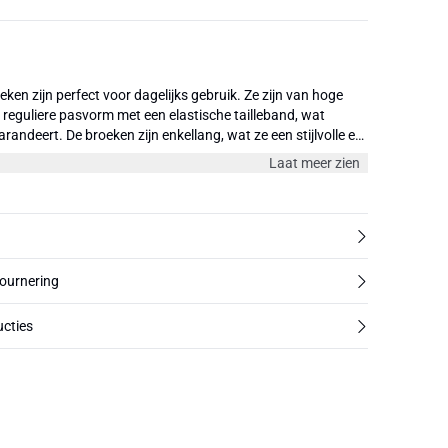
ken zijn perfect voor dagelijks gebruik. Ze zijn van hoge
 reguliere pasvorm met een elastische tailleband, wat
randeert. De broeken zijn enkellang, wat ze een stijlvolle en
ft. Ze zullen elk outfit complementeren en zijn vooral mooi
Laat meer zien
f een lichte blouse.
tournering
cties