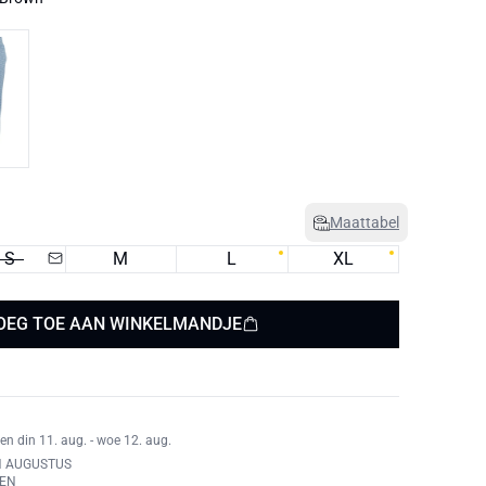
Maattabel
S
M
L
XL
OEG TOE AAN WINKELMANDJE
en din 11. aug. - woe 12. aug.
N AUGUSTUS
REN