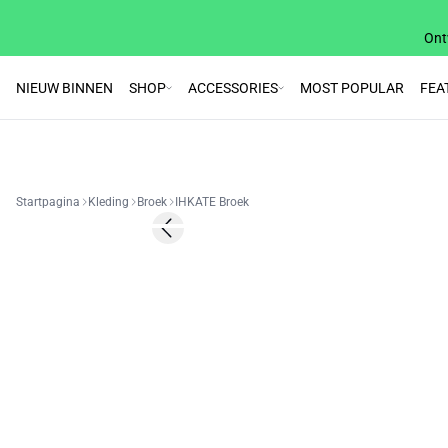
Ont
NIEUW BINNEN
SHOP
ACCESSORIES
MOST POPULAR
FEA
Startpagina
Kleding
Broek
IHKATE Broek
SALE | 50%
Previous slide