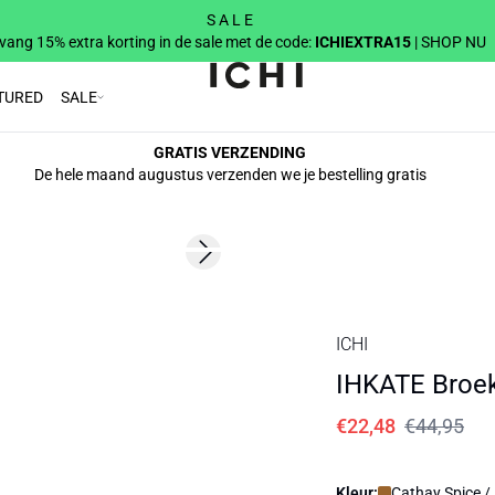
S A L E
vang 15% extra korting in de sale met de code:
ICHIEXTRA15
| SHOP NU
TURED
SALE
GRATIS VERZENDING
De hele maand augustus verzenden we je bestelling gratis
SALE | 50%
Next slide
ICHI
IHKATE Broe
€22,48
€44,95
Kleur:
Cathay Spice /