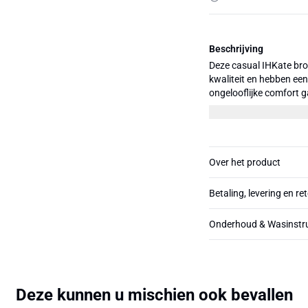
Beschrijving
Deze casual IHKate broe
kwaliteit en hebben een
ongelooflijke comfort ga
moderne uitstraling gee
met een simpel t-shirt o
Over het product
Betaling, levering en re
Onderhoud & Wasinstru
Deze kunnen u mischien ook bevallen