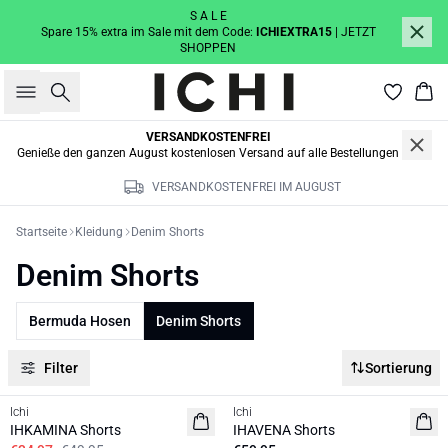
S A L E
Spare 15% extra im Sale mit dem Code:
ICHIEXTRA15
| JETZT
SHOPPEN
Suche
War
VERSANDKOSTENFREI
Genieße den ganzen August kostenlosen Versand auf alle Bestellungen
VERSANDKOSTENFREI IM AUGUST
Startseite
Kleidung
Denim Shorts
Denim Shorts
Bermuda Hosen
Denim Shorts
Filter
Sortierung
SALE | 30%
Ichi
Ichi
IHKAMINA Shorts
IHAVENA Shorts