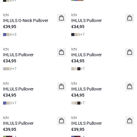
+
7
Ichi
Ichi
2 für €69
2 für €69
IHLULS O-Neck Pullover
IHLULS Pullover
€39,95
€34,95
+
3
+
7
Ichi
Ichi
2 für €69
2 für €69
IHLULS Pullover
IHLULS Pullover
€34,95
€34,95
+
7
+
7
Ichi
Ichi
2 für €69
2 für €69
IHLULS Pullover
IHLULS Pullover
€34,95
€34,95
+
7
+
7
Ichi
Ichi
2 für €69
2 für €69
IHLULS Pullover
IHLULS Pullover
€39,95
€39,95