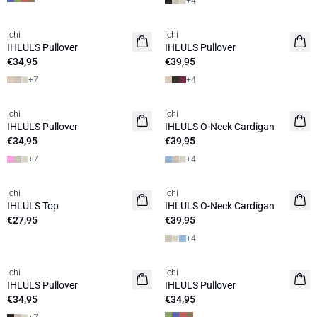
+
4
Ichi
Ichi
2 für €69
2 für €69
IHLULS Pullover
IHLULS Pullover
€34,95
€39,95
+
7
+
4
Ichi
Ichi
2 für €69
2 für €69
IHLULS Pullover
IHLULS O-Neck Cardigan
€34,95
€39,95
+
7
+
4
Ichi
Ichi
2 für €69
2 für €69
IHLULS Top
IHLULS O-Neck Cardigan
€27,95
€39,95
+
4
Ichi
Ichi
2 für €69
2 für €69
IHLULS Pullover
IHLULS Pullover
€34,95
€34,95