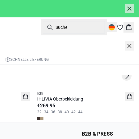
Suche
Ware
SCHNELLE LIEFERUNG
Next s
Ichi
NEUHEIT
IHLIVIA Oberbekleidung
€269,95
32
34
36
38
40
42
44
B2B & PRESS