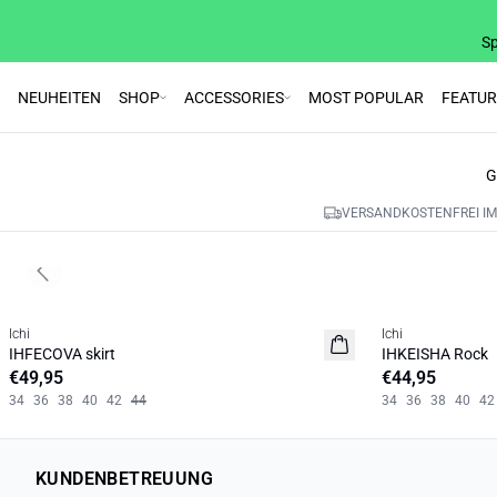
Sp
NEUHEITEN
SHOP
ACCESSORIES
MOST POPULAR
FEATU
G
VERSANDKOSTENFREI IM
Previous slide
Ichi
Ichi
NEUHEIT
NEUHEIT
IHFECOVA skirt
IHKEISHA Rock
€49,95
€44,95
34
36
38
40
42
44
34
36
38
40
42
KUNDENBETREUUNG