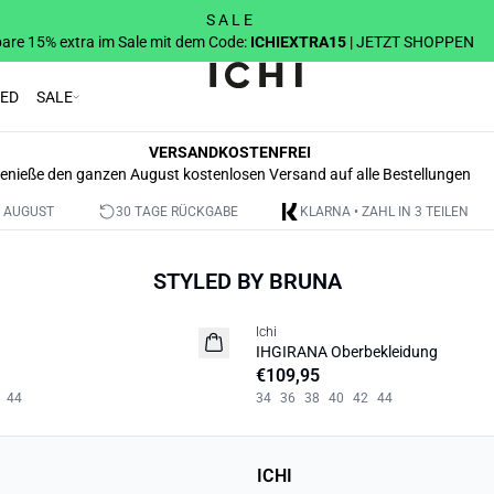
S A L E
are 15% extra im Sale mit dem Code:
ICHIEXTRA15
| JETZT SHOPPEN
RED
SALE
VERSANDKOSTENFREI
enieße den ganzen August kostenlosen Versand auf alle Bestellungen
 AUGUST
30 TAGE RÜCKGABE
KLARNA • ZAHL IN 3 TEILEN
STYLED BY BRUNA
Ichi
NEUHEIT
IHGIRANA Oberbekleidung
€109,95
44
34
36
38
40
42
44
ICHI