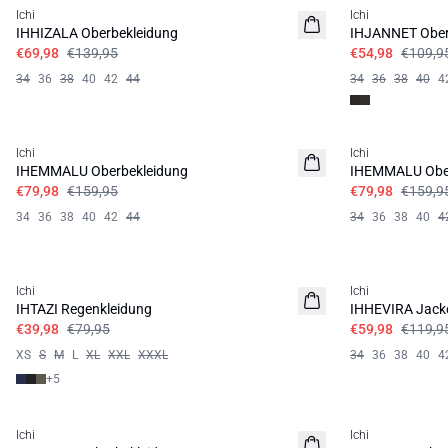
Ichi
Ichi
IHHIZALA Oberbekleidung
IHJANNET Ober
€69,98
€139,95
€54,98
€109,9
34
36
38
40
42
44
34
36
38
40
4
SALE | 50%
SALE | 50%
Ichi
Ichi
IHEMMALU Oberbekleidung
IHEMMALU Ober
€79,98
€159,95
€79,98
€159,9
34
36
38
40
42
44
34
36
38
40
4
SALE | 50%
SALE | 50%
Ichi
Ichi
IHTAZI Regenkleidung
IHHEVIRA Jack
€39,98
€79,95
€59,98
€119,9
XS
S
M
L
XL
XXL
XXXL
34
36
38
40
4
+
5
SALE | 60%
SALE | 60%
Ichi
Ichi