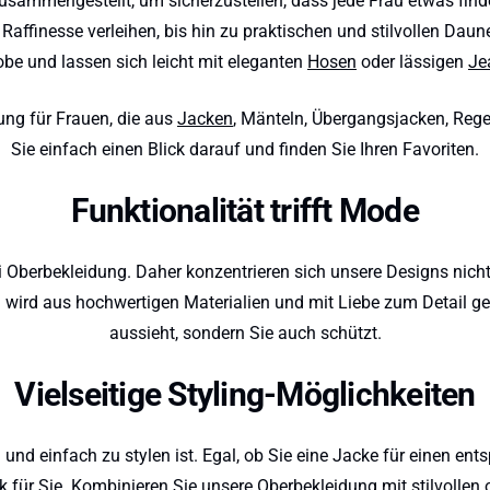
sammengestellt, um sicherzustellen, dass jede Frau etwas findet
Raffinesse verleihen, bis hin zu praktischen und stilvollen Dau
obe und lassen sich leicht mit eleganten
Hosen
oder lässigen
Je
ung für Frauen, die aus
Jacken
, Mänteln, Übergangsjacken, Rege
Sie einfach einen Blick darauf und finden Sie Ihren Favoriten.
Funktionalität trifft Mode
i Oberbekleidung. Daher konzentrieren sich unsere Designs nich
ird aus hochwertigen Materialien und mit Liebe zum Detail gefer
aussieht, sondern Sie auch schützt.
Vielseitige Styling-Möglichkeiten
ig und einfach zu stylen ist. Egal, ob Sie eine Jacke für einen en
 für Sie. Kombinieren Sie unsere Oberbekleidung mit stilvollen