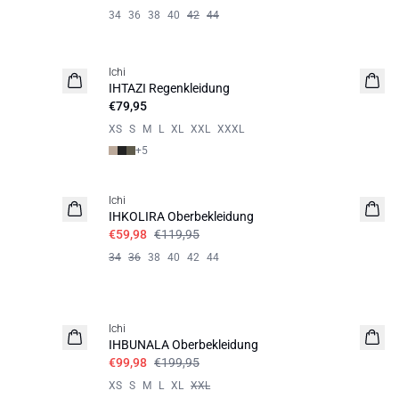
34
36
38
40
42
44
Ichi
BASIC
IHTAZI Regenkleidung
€79,95
XS
S
M
L
XL
XXL
XXXL
+
5
SALE | 50%
Ichi
IHKOLIRA Oberbekleidung
€59,98
€119,95
34
36
38
40
42
44
SALE | 50%
Ichi
50% Daunen | 50% Federn
IHBUNALA Oberbekleidung
€99,98
€199,95
XS
S
M
L
XL
XXL