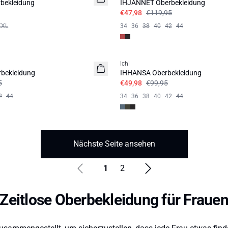
bekleidung
IHJANNET Oberbekleidung
€47,98
€119,95
XXL
34
36
38
40
42
44
SALE | 50%
Ichi
bekleidung
IHHANSA Oberbekleidung
5
€49,98
€99,95
2
44
34
36
38
40
42
44
Nächste Seite ansehen
1
2
Zeitlose Oberbekleidung für Fraue