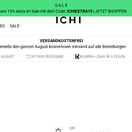
S A L E
are 15% extra im Sale mit dem Code:
ICHIEXTRA15
| JETZT SHOPPEN
RED
SALE
VERSANDKOSTENFREI
enieße den ganzen August kostenlosen Versand auf alle Bestellungen
 AUGUST
30 TAGE RÜCKGABE
KLARNA • ZAHL IN 3 TEILEN
SALE | 50%
Ichi