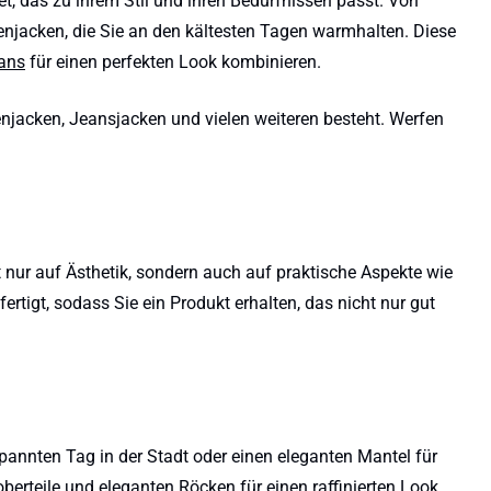
, das zu ihrem Stil und ihren Bedürfnissen passt. Von
nenjacken, die Sie an den kältesten Tagen warmhalten. Diese
ans
für einen perfekten Look kombinieren.
njacken, Jeansjacken und vielen weiteren besteht. Werfen
t nur auf Ästhetik, sondern auch auf praktische Aspekte wie
tigt, sodass Sie ein Produkt erhalten, das nicht nur gut
tspannten Tag in der Stadt oder einen eleganten Mantel für
oberteile
und eleganten
Röcken
für einen raffinierten Look,