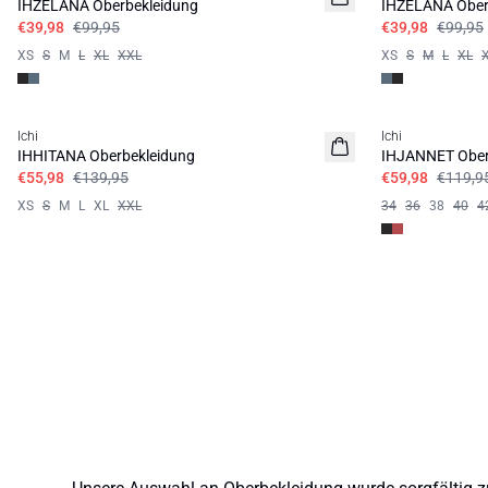
IHZELANA Oberbekleidung
IHZELANA Ober
€39,98
€99,95
€39,98
€99,95
XS
S
M
L
XL
XXL
XS
S
M
L
XL
SALE | 60%
SALE | 50%
Ichi
Ichi
IHHITANA Oberbekleidung
IHJANNET Ober
€55,98
€139,95
€59,98
€119,9
XS
S
M
L
XL
XXL
34
36
38
40
4