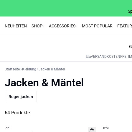
Sp
NEUHEITEN
SHOP
ACCESSORIES
MOST POPULAR
FEATU
G
VERSANDKOSTENFREI IM
Startseite
Kleidung
Jacken & Mäntel
Jacken & Mäntel
Regenjacken
64 Produkte
SALE | 50%
SALE | 50%
Ichi
Ichi