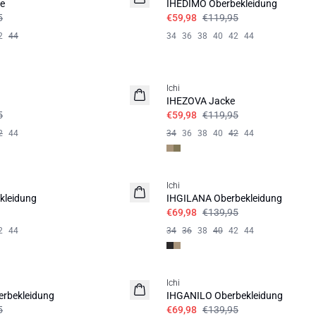
e
IHEDIMO Oberbekleidung
5
€59,98
€119,95
2
44
34
36
38
40
42
44
SALE | 50%
Ichi
IHEZOVA Jacke
5
€59,98
€119,95
2
44
34
36
38
40
42
44
SALE | 50%
Ichi
kleidung
IHGILANA Oberbekleidung
€69,98
€139,95
2
44
34
36
38
40
42
44
SALE | 50%
Ichi
rbekleidung
IHGANILO Oberbekleidung
5
€69,98
€139,95