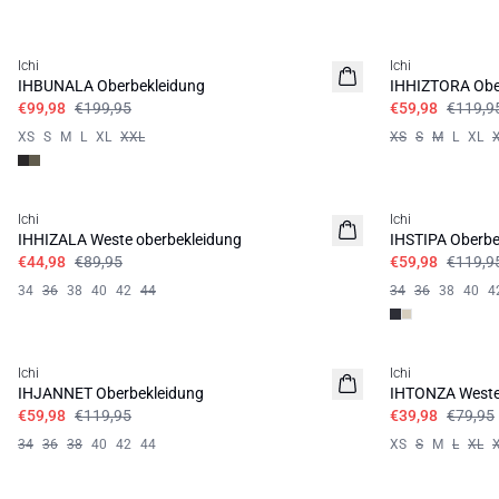
SALE | 50%
SALE | 50%
Ichi
Ichi
50% Daunen | 50% Federn
IHBUNALA Oberbekleidung
IHHIZTORA Obe
€99,98
€199,95
€59,98
€119,9
XS
S
M
L
XL
XXL
XS
S
M
L
XL
SALE | 50%
SALE | 50%
Ichi
Ichi
IHHIZALA Weste oberbekleidung
IHSTIPA Oberbe
€44,98
€89,95
€59,98
€119,9
34
36
38
40
42
44
34
36
38
40
4
SALE | 50%
SALE | 50%
Ichi
Ichi
IHJANNET Oberbekleidung
IHTONZA Weste
€59,98
€119,95
€39,98
€79,95
34
36
38
40
42
44
XS
S
M
L
XL
SALE | 50%
SALE | 50%