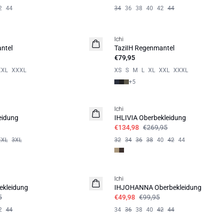
2
44
34
36
38
40
42
44
Ichi
BASIC
ntel
TaziIH Regenmantel
€79,95
XXL
XXXL
XS
S
M
L
XL
XXL
XXXL
+
5
SALE | 50%
Ichi
eidung
IHLIVIA Oberbekleidung
€134,98
€269,95
XXL
3XL
32
34
36
38
40
42
44
SALE | 50%
Ichi
ekleidung
IHJOHANNA Oberbekleidung
5
€49,98
€99,95
2
44
34
36
38
40
42
44