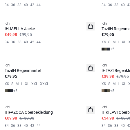
34
36
38
40
42
44
34
36
38
40
4
SALE | 50%
Ichi
Ichi
BASIC
IHJAELLA Jacke
TaziIH Regenma
€49,98
€99,95
€79,95
34
36
38
40
42
44
XS
S
M
L
XL
+
5
SALE | 50%
Ichi
Ichi
BASIC
TaziIH Regenmantel
IHTAZI Regenkl
€79,95
€39,98
€79,95
XS
S
M
L
XL
XXL
XXXL
XS
S
M
L
XL
+
5
+
5
SALE | 50%
SALE | 50%
Ichi
Ichi
IHFAZOCA Oberbekleidung
IHKILAVI Oberb
€69,98
€139,95
€54,98
€109,9
34
36
38
40
42
44
34
36
38
40
4