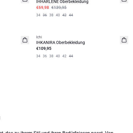
IHHARLENE Oberbekleidung
€69,98
€139,95
34
36
38
40
42
44
Ichi
NEUHEIT
IHKANIRA Oberbekleidung
€109,95
34
36
38
40
42
44
n