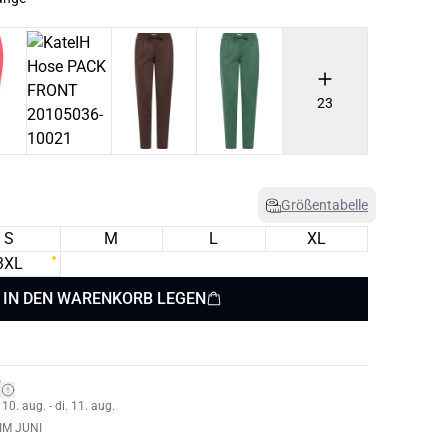
23
Größentabelle
S
M
L
XL
3XL
IN DEN WARENKORB LEGEN
*
0. aug. - di. 11. aug.
IM JUNI