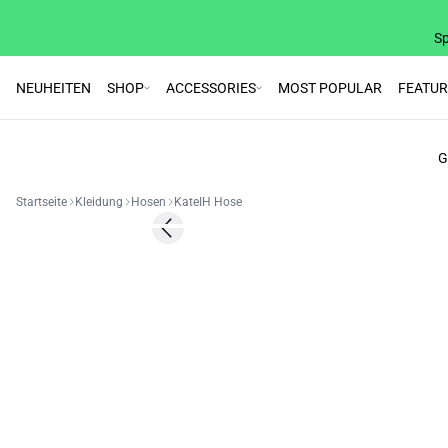
Sp
NEUHEITEN
SHOP
ACCESSORIES
MOST POPULAR
FEATU
G
Startseite
Kleidung
Hosen
KateIH Hose
Previous slide
BASIC