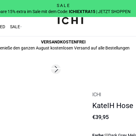
S A L E
are 15% extra im Sale mit dem Code:
ICHIEXTRA15
| JETZT SHOPPEN
RED
SALE
VERSANDKOSTENFREI
enieße den ganzen August kostenlosen Versand auf alle Bestellungen
Next slide
BASIC
ICHI
KateIH Hose
€39,95
Farbe:
Dark Grey Mel