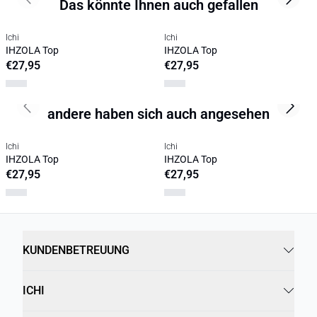
Das könnte Ihnen auch gefallen
Previous slide
Next s
Ichi
Ichi
IHZOLA Top
IHZOLA Top
€27,95
€27,95
andere haben sich auch angesehen
Previous slide
Next s
Ichi
Ichi
IHZOLA Top
IHZOLA Top
€27,95
€27,95
KUNDENBETREUUNG
ICHI