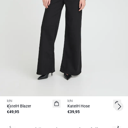
Ichi
Ichi
BASIC
BASIC
KateIH Blazer
KateIH Hose
Previous slide
Next 
€49,95
€39,95