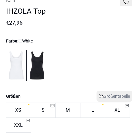
ICHI
IHZOLA Top
€27,95
Farbe:
White
Größen
Größentabelle
XS
S
M
L
XL
XXL