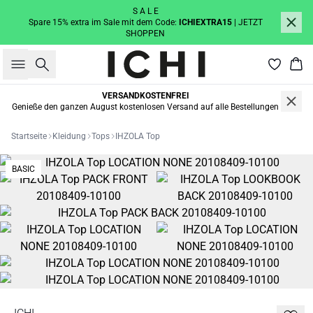
S A L E
Spare 15% extra im Sale mit dem Code:
ICHIEXTRA15
| JETZT
SHOPPEN
Suche
War
VERSANDKOSTENFREI
Genieße den ganzen August kostenlosen Versand auf alle Bestellungen
Startseite
Kleidung
Tops
IHZOLA Top
BASIC