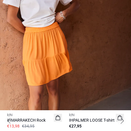
SALE | 60%
Ichi
Ichi
BASIC
IHMARRAKECH Rock
IHPALMER LOOSE T-shirt
Previous slide
Next 
€13,98
€34,95
€27,95