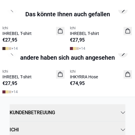
Previous slide
Next s
Das könnte Ihnen auch gefallen
Ichi
Ichi
NEUHEIT
NEUHEIT
IHREBEL T-shirt
IHREBEL T-shirt
€27,95
€27,95
+
14
+
14
Previous slide
Next s
andere haben sich auch angesehen
Ichi
Ichi
NEUHEIT
NEUHEIT
IHREBEL T-shirt
IHKYRRA Hose
€27,95
€74,95
+
14
KUNDENBETREUUNG
ICHI