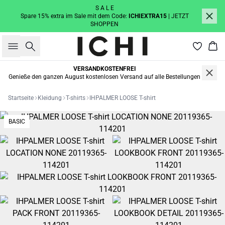
S A L E
Spare 15% extra im Sale mit dem Code:
ICHIEXTRA15
| JETZT
SHOPPEN
Suche
War
VERSANDKOSTENFREI
Genieße den ganzen August kostenlosen Versand auf alle Bestellungen
Startseite
Kleidung
T-shirts
IHPALMER LOOSE T-shirt
BASIC