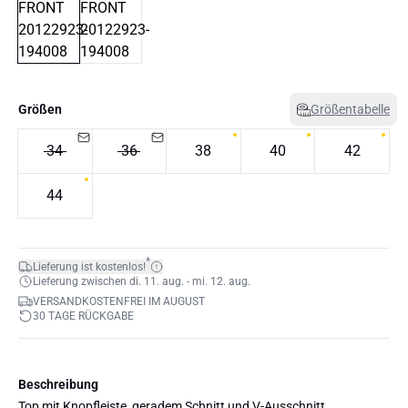
Größen
Größentabelle
34
36
38
40
42
44
*
Lieferung ist kostenlos!
Lieferung zwischen di. 11. aug. - mi. 12. aug.
VERSANDKOSTENFREI IM AUGUST
30 TAGE RÜCKGABE
Beschreibung
Top mit Knopfleiste, geradem Schnitt und V-Ausschnitt.