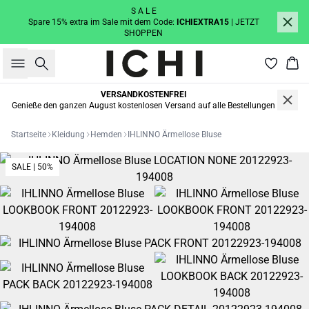
S A L E
Spare 15% extra im Sale mit dem Code:
ICHIEXTRA15
| JETZT
SHOPPEN
Suche
War
VERSANDKOSTENFREI
Genieße den ganzen August kostenlosen Versand auf alle Bestellungen
Startseite
Kleidung
Hemden
IHLINNO Ärmellose Bluse
SALE | 50%