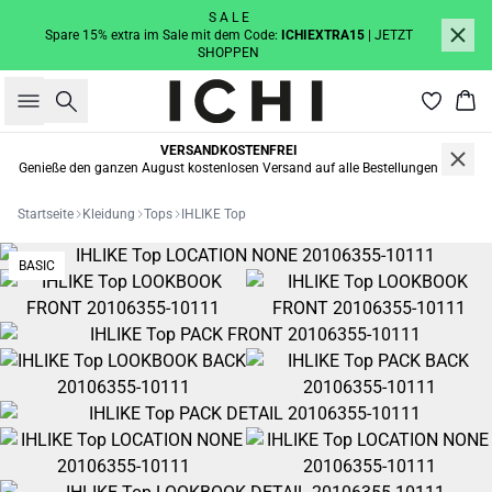
S A L E
Spare 15% extra im Sale mit dem Code:
ICHIEXTRA15
| JETZT
SHOPPEN
Suche
War
VERSANDKOSTENFREI
Genieße den ganzen August kostenlosen Versand auf alle Bestellungen
Startseite
Kleidung
Tops
IHLIKE Top
BASIC