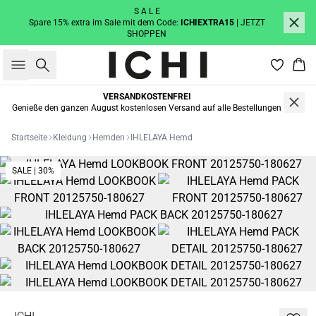
S A L E
Spare 15% extra im Sale mit dem Code:
ICHIEXTRA15
| JETZT
SHOPPEN
Suche
War
VERSANDKOSTENFREI
Genieße den ganzen August kostenlosen Versand auf alle Bestellungen
Startseite
Kleidung
Hemden
IHLELAYA Hemd
SALE | 30%