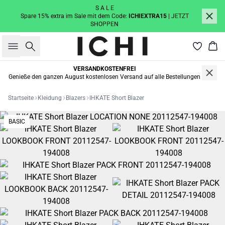
S A L E
Spare 15% extra im Sale mit dem Code:
ICHIEXTRA15
| JETZT
SHOPPEN
Suche
War
VERSANDKOSTENFREI
Genieße den ganzen August kostenlosen Versand auf alle Bestellungen
Startseite
Kleidung
Blazers
IHKATE Short Blazer
BASIC