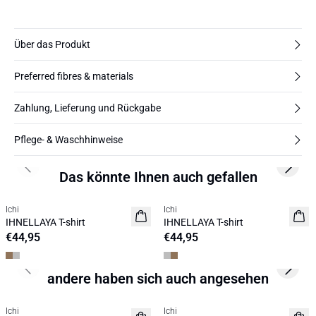
Über das Produkt
Preferred fibres & materials
Zahlung, Lieferung und Rückgabe
Pflege- & Waschhinweise
Previous slide
Next s
Das könnte Ihnen auch gefallen
Ichi
Ichi
NEUHEIT
NEUHEIT
IHNELLAYA T-shirt
IHNELLAYA T-shirt
€44,95
€44,95
Previous slide
Next s
andere haben sich auch angesehen
SALE | 50%
Ichi
Ichi