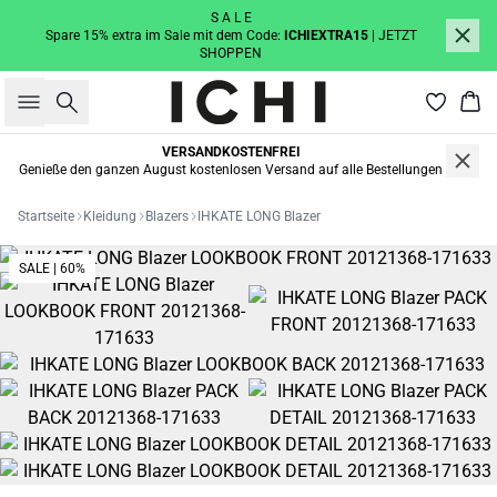
S A L E
Spare 15% extra im Sale mit dem Code:
ICHIEXTRA15
| JETZT
SHOPPEN
Suche
War
VERSANDKOSTENFREI
Genieße den ganzen August kostenlosen Versand auf alle Bestellungen
Startseite
Kleidung
Blazers
IHKATE LONG Blazer
SALE | 60%