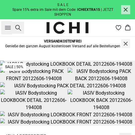
S A L E
Spare 15% extra im Sale mit dem Code:
ICHIEXTRA15
| JETZT
SHOPPEN
Suche
War
VERSANDKOSTENFREI
Genieße den ganzen August kostenlosen Versand auf alle Bestellungen
SALE | 50%