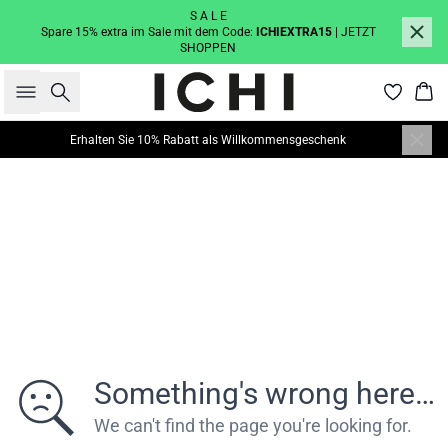
S A L E
Spare 15% extra im Sale mit dem Code:
ICHIEXTRA15
| JETZT
SHOPPEN
Suche
War
Erhalten Sie 10% Rabatt als Willkommensgeschenk
Something's wrong here…
We can't find the page you're looking for.