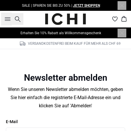
SALE | SPAREN SIE BIS ZU 50% |
JETZT SHOPPEN
Suche
War
Erhalten Sie 10% Rabatt als Willkommensgeschenk
VERSANDKOSTENFREI BEIM KAUF FÜR MEHR ALS CHF 69
Newsletter abmelden
Wenn Sie unseren Newsletter abmelden möchten, geben
Sie hier einfach die registrierte E-Mail-Adresse ein und
klicken Sie auf 'Abmelden'
E-Mail