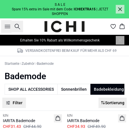
S A L E
Spare 15% extra im Sale mit dem Code:
ICHIEXTRA15
| JETZT
SHOPPEN
Suche
War
Erhalten Sie 10% Rabatt als Willkommensgeschenk
VERSANDKOSTENFREI BEIM KAUF FÜR MEHR ALS CHF 69
Startseite
Zubehör
Bademode
Bademode
SHOP ALL ACCESSORIES
Sonnenbrillen
Badebekleidung
Filter
Sortierung
SALE | 30%
SALE | 30%
Ichi
Ichi
IARITA Bademode
IARITA Bademode
CHF31.43
CHF44.90
CHF34.93
CHF49.90