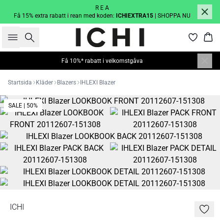
R E A
Få 15% extra rabatt i rean med koden:
ICHIEXTRA15
| SHOPPA NU
Sök
Kor
Få 10%* rabatt i velkomstgåva
Startsida
Kläder
Blazers
IHLEXI Blazer
SALE | 50%
ICHI