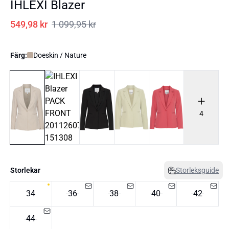
IHLEXI Blazer
549,98 kr
1 099,95 kr
Färg:
Doeskin / Nature
4
Storlekar
Storleksguide
34
36
38
40
42
44