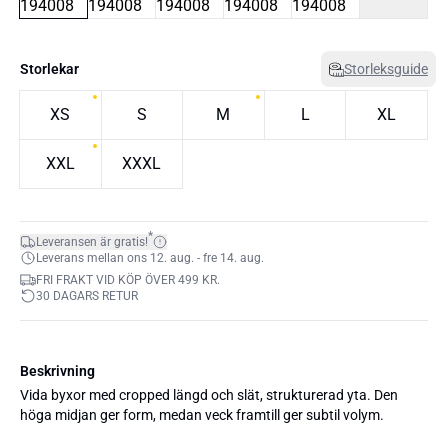
Storlekar
Storleksguide
XS
S
M
L
XL
XXL
XXXL
*
Leveransen är gratis!
Leverans mellan ons 12. aug. - fre 14. aug.
FRI FRAKT VID KÖP ÖVER 499 KR.
30 DAGARS RETUR
Beskrivning
Vida byxor med cropped längd och slät, strukturerad yta. Den
höga midjan ger form, medan veck framtill ger subtil volym.