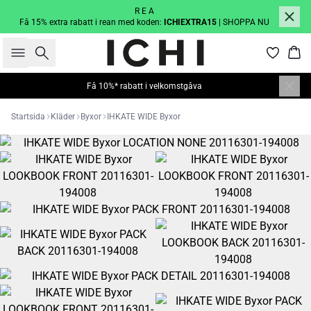
R E A
Få 15% extra rabatt i rean med koden:
ICHIEXTRA15
| SHOPPA NU
Sök
Kor
Få 10%* rabatt i velkomstgåva
Startsida
Kläder
Byxor
IHKATE WIDE Byxor