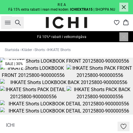
R E A
Få 15% extra rabatt i rean med koden:
ICHIEXTRA15
| SHOPPA NU
Sök
Kor
Få 10%* rabatt i velkomstgåva
Startsida
Kläder
Shorts
IHKATE Shorts
SALE | 30%
ICHI