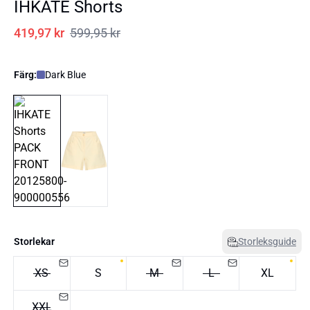
IHKATE Shorts
419,97 kr
599,95 kr
Färg:
Dark Blue
Storlekar
Storleksguide
XS
S
M
L
XL
XXL