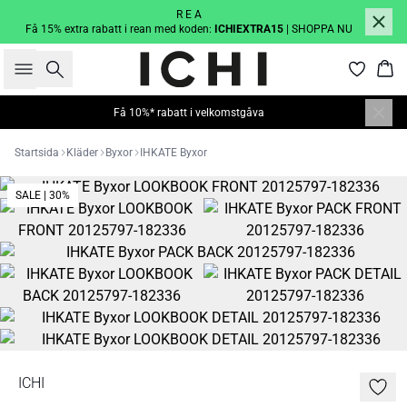
R E A
Få 15% extra rabatt i rean med koden:
ICHIEXTRA15
| SHOPPA NU
Sök
Kor
Få 10%* rabatt i velkomstgåva
Startsida
Kläder
Byxor
IHKATE Byxor
SALE | 30%
ICHI