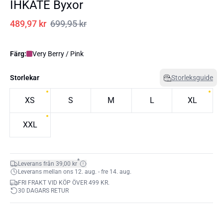
IHKATE Byxor
489,97 kr
699,95 kr
Färg:
Very Berry / Pink
Storlekar
Storleksguide
XS
S
M
L
XL
XXL
*
Leverans från 39,00 kr
Leverans mellan ons 12. aug. - fre 14. aug.
FRI FRAKT VID KÖP ÖVER 499 KR.
30 DAGARS RETUR