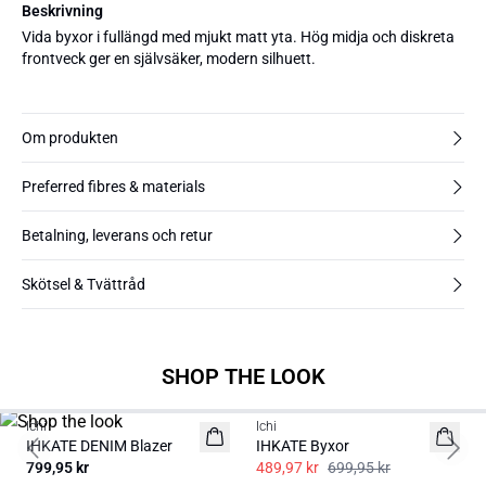
Beskrivning
Vida byxor i fullängd med mjukt matt yta. Hög midja och diskreta
frontveck ger en självsäker, modern silhuett.
Om produkten
Preferred fibres & materials
Betalning, leverans och retur
Skötsel & Tvättråd
SHOP THE LOOK
SALE | 30%
Ichi
Ichi
IHKATE DENIM Blazer
IHKATE Byxor
Previous slide
Next 
799,95 kr
489,97 kr
699,95 kr