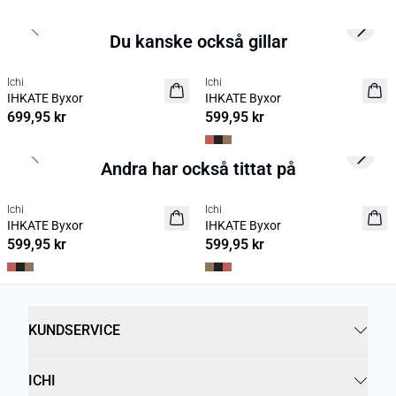
Previous slide
Next s
Du kanske också gillar
Ichi
Ichi
NYHET
NYHET
IHKATE Byxor
IHKATE Byxor
699,95 kr
599,95 kr
Previous slide
Next s
Andra har också tittat på
Ichi
Ichi
NYHET
NYHET
IHKATE Byxor
IHKATE Byxor
599,95 kr
599,95 kr
KUNDSERVICE
ICHI