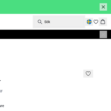
Sök
Korg
SALE | 60%
r
kr
ure