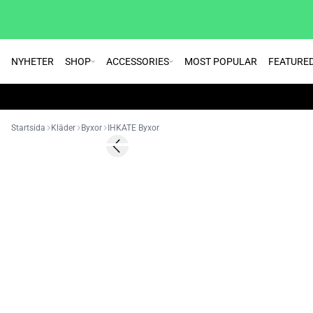
NYHETER
SHOP
ACCESSORIES
MOST POPULAR
FEATURE
Startsida
Kläder
Byxor
IHKATE Byxor
SALE | 60%
Previous slide