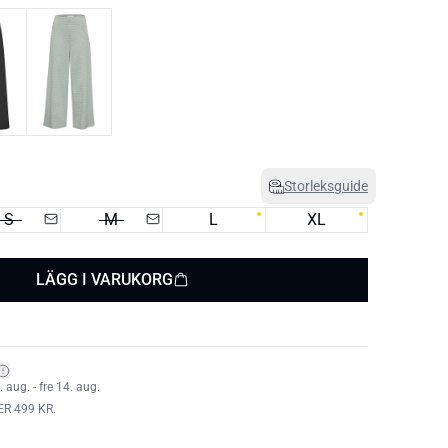
Storleksguide
S
M
L
XL
LÄGG I VARUKORG
aug. - fre 14. aug.
ER 499 KR.