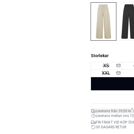
Storlekar
XS
XXL
*
Leverans från 39,00 kr
Leverans mellan ons 12. 
FRI FRAKT VID KÖP ÖV
30 DAGARS RETUR