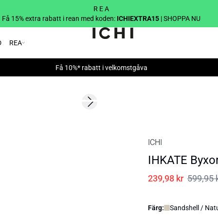
R E A
Få 15% extra rabatt i rean med koden:
ICHIEXTRA15
| SHOPPA NU
D
REA
Få 10%* rabatt i velkomstgåva
SALE | 60%
Next slide
ICHI
IHKATE Byxo
239,98 kr
599,95 
Färg:
Sandshell / Nat