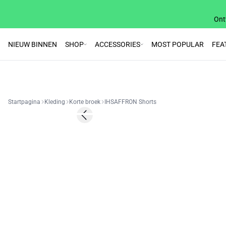
Ont
NIEUW BINNEN
SHOP
ACCESSORIES
MOST POPULAR
FEA
Startpagina
Kleding
Korte broek
IHSAFFRON Shorts
SALE | 50%
Previous slide