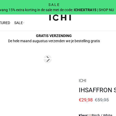
S A L E
vang 15% extra korting in de sale met de code:
ICHIEXTRA15
| SHOP NU
TURED
SALE
GRATIS VERZENDING
De hele maand augustus verzenden we je bestelling gratis
SALE | 50%
Next slide
ICHI
IHSAFFRON S
€29,98
€59,95
Kleur:
Birch / White