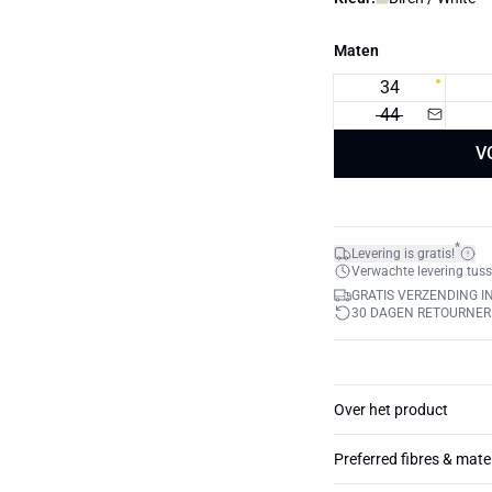
Maten
34
44
V
*
Levering is gratis!
Verwachte levering tuss
GRATIS VERZENDING I
30 DAGEN RETOURNE
Over het product
Preferred fibres & mate