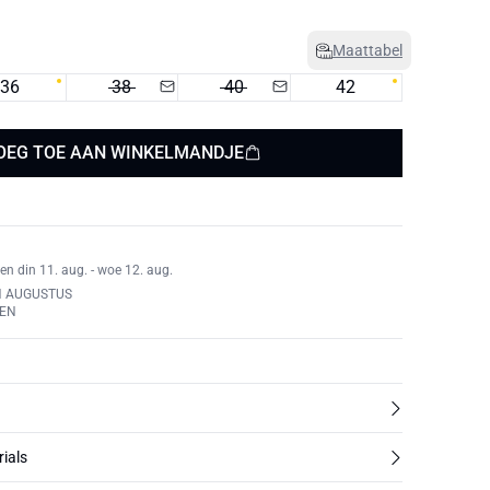
Maattabel
36
38
40
42
OEG TOE AAN WINKELMANDJE
en din 11. aug. - woe 12. aug.
N AUGUSTUS
REN
rials