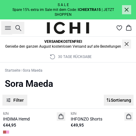
S A L E
Spare 15% extra im Sale mit dem Code:
ICHIEXTRA15
| JETZT
SHOPPEN
Suche
War
VERSANDKOSTENFREI
Genieße den ganzen August kostenlosen Versand auf alle Bestellungen
30 TAGE RÜCKGABE
Startseite
Sora Maeda
Sora Maeda
Filter
Sortierung
Ichi
Ichi
NEUHEIT
NEUHEIT
IHDIMA Hemd
IHFONZO Shorts
€44,95
€49,95