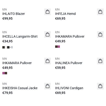
Ichi
Ichi
NEUHEIT
NEUHEIT
IHLAITO Blazer
IHFEJA Hemd
€99,95
€69,95
Ichi
Ichi
NEUHEIT
NEUHEIT
IHCELLA Langarm-Shirt
IHKAMARA Pullover
€34,95
€49,95
+
8
Ichi
Ichi
NEUHEIT
NEUHEIT
IHKAMARA Pullover
IHALINEA Pullover
€49,95
€59,95
Ichi
Ichi
NEUHEIT
NEUHEIT
IHKEISHA Casual Jacke
IHLIVONI Cardigan
€79,95
€69,95