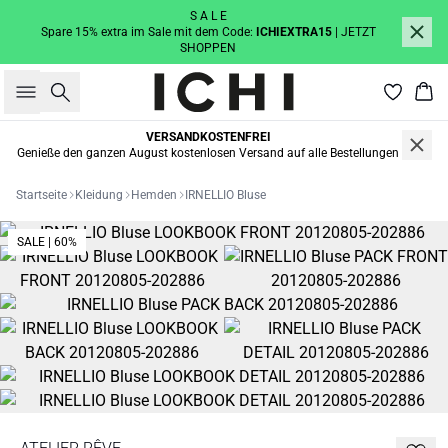
S A L E
Spare 15% extra im Sale mit dem Code:
ICHIEXTRA15
| JETZT
SHOPPEN
Suche
War
VERSANDKOSTENFREI
Genieße den ganzen August kostenlosen Versand auf alle Bestellungen
Startseite
Kleidung
Hemden
IRNELLIO Bluse
SALE | 60%