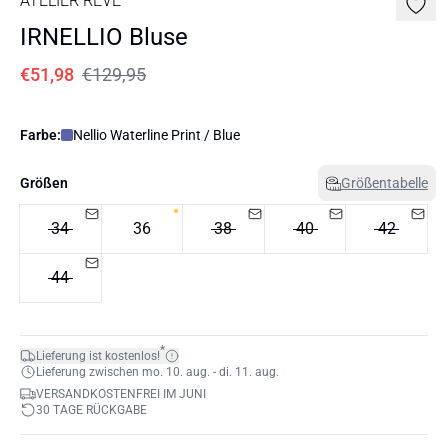
ATELIER RÊVE
IRNELLIO Bluse
€51,98
€129,95
Farbe:
Nellio Waterline Print / Blue
Größen
Größentabelle
34
36
38
40
42
44
*
Lieferung ist kostenlos!
Lieferung zwischen mo. 10. aug. - di. 11. aug.
VERSANDKOSTENFREI IM JUNI
30 TAGE RÜCKGABE