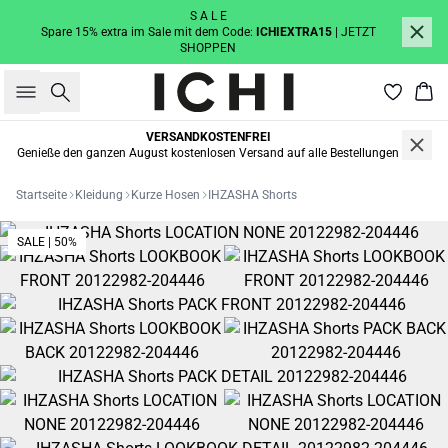
S A L E
Spare 15% extra im Sale mit dem Code:
ICHIEXTRA15
| JETZT
SHOPPEN
Suche
War
VERSANDKOSTENFREI
Genieße den ganzen August kostenlosen Versand auf alle Bestellungen
Startseite
Kleidung
Kurze Hosen
IHZASHA Shorts
SALE | 50%