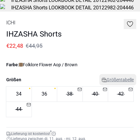
ICHI
IHZASHA Shorts
€22,48
€44,95
Farbe:
Folklore Flower Aop / Brown
Größen
Größentabelle
34
36
38
40
42
44
*
Lieferung ist kostenlos!
Lieferung zwischen di. 11. aug. - mi. 12. aug.