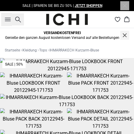
SALE | SPAREN SIE BIS ZU 50% |
JETZT SHOPPEN
Suche
War
VERSANDKOSTENFREI
Genieße den ganzen August kostenlosen Versand auf alle Bestellungen
Startseite
Kleidung
Tops
IHMARRAKECH Kurzarm-Bluse
SALE | 50%