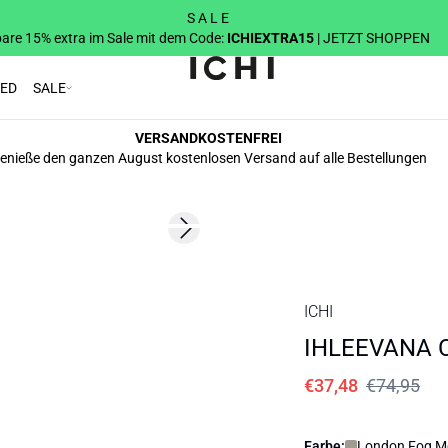
S A L E
are 15% extra im Sale mit dem Code:
ICHIEXTRA15
| JETZT SHOPPEN
RED
SALE
VERSANDKOSTENFREI
enieße den ganzen August kostenlosen Versand auf alle Bestellungen
SALE | 50%
Next slide
ICHI
IHLEEVANA C
€37,48
€74,95
Farbe:
London Fog Me