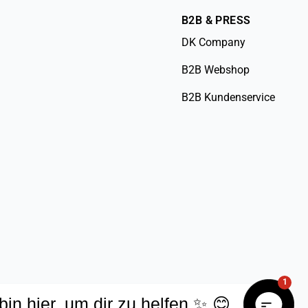
B2B & PRESS
DK Company
B2B Webshop
B2B Kundenservice
1
 bin hier, um dir zu helfen ✨ 😊