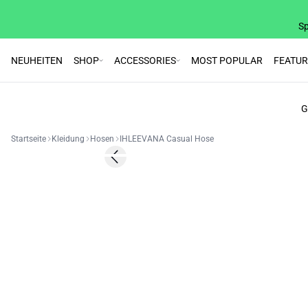
Sp
NEUHEITEN
SHOP
ACCESSORIES
MOST POPULAR
FEATU
G
Startseite
Kleidung
Hosen
IHLEEVANA Casual Hose
SALE | 50%
Previous slide