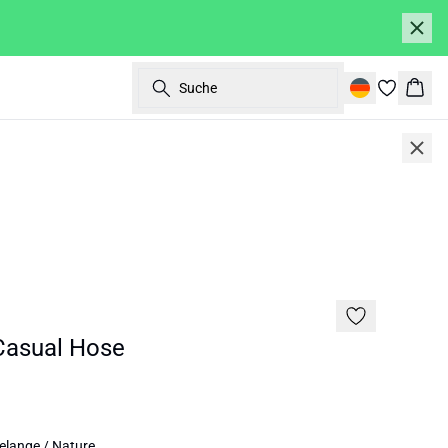
Suche
Ware
SALE | 50%
asual Hose
lange / Nature