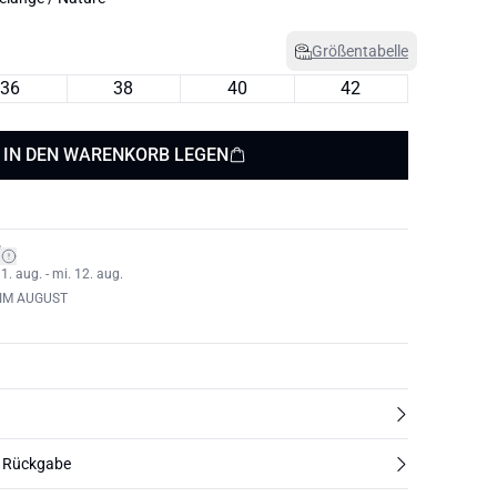
Größentabelle
36
38
40
42
IN DEN WARENKORB LEGEN
*
1. aug. - mi. 12. aug.
IM AUGUST
d Rückgabe