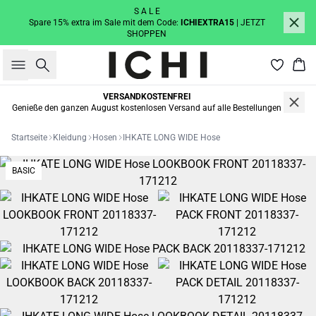
S A L E
Spare 15% extra im Sale mit dem Code:
ICHIEXTRA15
| JETZT
SHOPPEN
Suche
War
VERSANDKOSTENFREI
Genieße den ganzen August kostenlosen Versand auf alle Bestellungen
Startseite
Kleidung
Hosen
IHKATE LONG WIDE Hose
BASIC