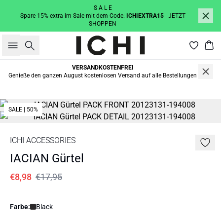
S A L E
Spare 15% extra im Sale mit dem Code:
ICHIEXTRA15
| JETZT
SHOPPEN
Suche
War
VERSANDKOSTENFREI
Genieße den ganzen August kostenlosen Versand auf alle Bestellungen
SALE | 50%
ICHI ACCESSORIES
IACIAN Gürtel
€8,98
€17,95
Farbe:
Black