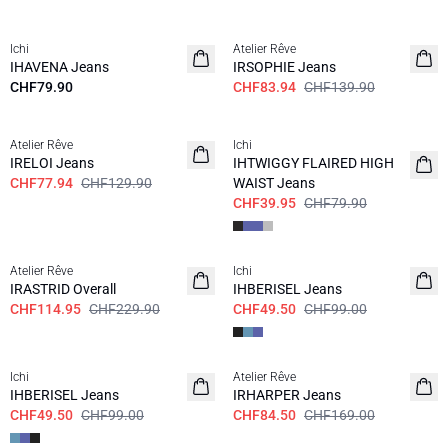
SALE | 40%
Ichi
Atelier Rêve
IHAVENA Jeans
IRSOPHIE Jeans
CHF79.90
CHF83.94
CHF139.90
SALE | 40%
SALE | 50%
Atelier Rêve
Ichi
IRELOI Jeans
IHTWIGGY FLAIRED HIGH
CHF77.94
CHF129.90
WAIST Jeans
CHF39.95
CHF79.90
SALE | 50%
SALE | 50%
Atelier Rêve
Ichi
IRASTRID Overall
IHBERISEL Jeans
CHF114.95
CHF229.90
CHF49.50
CHF99.00
SALE | 50%
SALE | 50%
Ichi
Atelier Rêve
IHBERISEL Jeans
IRHARPER Jeans
CHF49.50
CHF99.00
CHF84.50
CHF169.00
SALE | 50%