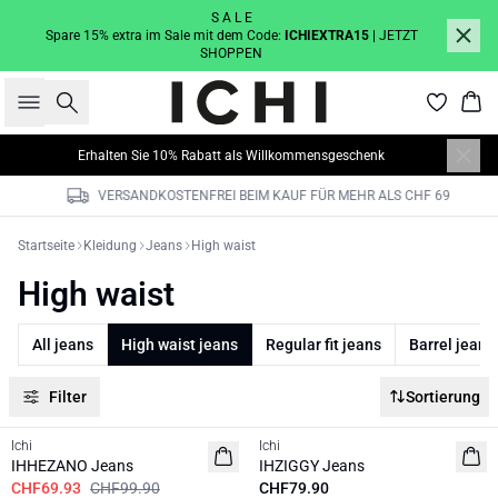
S A L E
Spare 15% extra im Sale mit dem Code:
ICHIEXTRA15
| JETZT
SHOPPEN
Suche
War
Erhalten Sie 10% Rabatt als Willkommensgeschenk
VERSANDKOSTENFREI BEIM KAUF FÜR MEHR ALS CHF 69
Startseite
Kleidung
Jeans
High waist
High waist
All jeans
High waist jeans
Regular fit jeans
Barrel jeans
Filter
Sortierung
SALE | 30%
Ichi
Ichi
IHHEZANO Jeans
IHZIGGY Jeans
CHF69.93
CHF99.90
CHF79.90