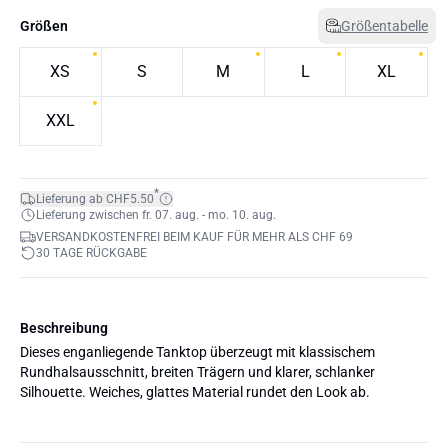
Größen
Größentabelle
XS
S
M
L
XL
XXL
*
Lieferung ab CHF5.50
Lieferung zwischen fr. 07. aug. - mo. 10. aug.
VERSANDKOSTENFREI BEIM KAUF FÜR MEHR ALS CHF 69
30 TAGE RÜCKGABE
Beschreibung
Dieses enganliegende Tanktop überzeugt mit klassischem
Rundhalsausschnitt, breiten Trägern und klarer, schlanker
Silhouette. Weiches, glattes Material rundet den Look ab.