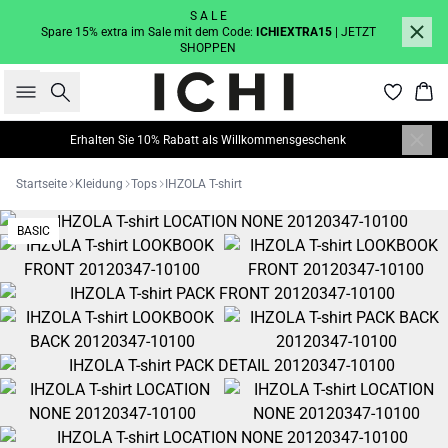
S A L E
Spare 15% extra im Sale mit dem Code:
ICHIEXTRA15
| JETZT
SHOPPEN
Suche
War
Erhalten Sie 10% Rabatt als Willkommensgeschenk
Startseite
Kleidung
Tops
IHZOLA T-shirt
BASIC