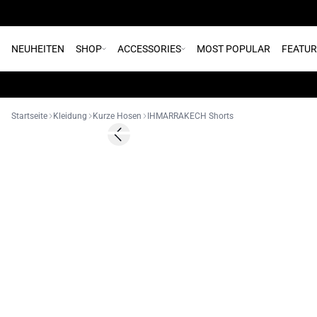
NEUHEITEN
SHOP
ACCESSORIES
MOST POPULAR
FEATU
Startseite
Kleidung
Kurze Hosen
IHMARRAKECH Shorts
SALE | 60%
Previous slide