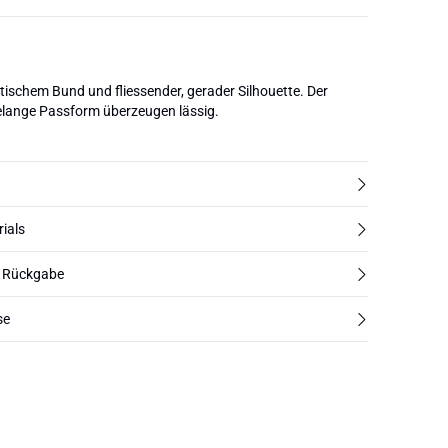
tischem Bund und fliessender, gerader Silhouette. Der
ielange Passform überzeugen lässig.
rials
d Rückgabe
se