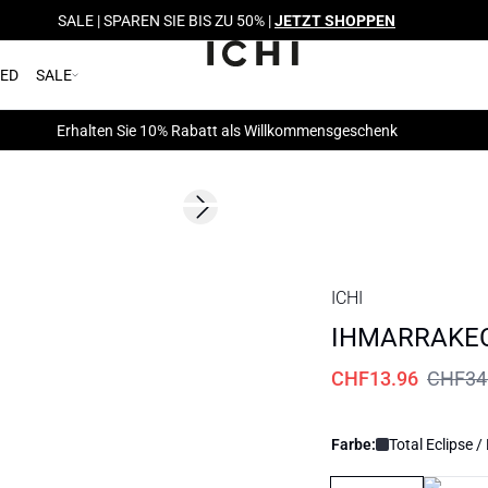
SALE | SPAREN SIE BIS ZU 50% |
JETZT SHOPPEN
RED
SALE
Erhalten Sie 10% Rabatt als Willkommensgeschenk
SALE | 60%
Next slide
ICHI
IHMARRAKEC
CHF13.96
CHF34
Farbe:
Total Eclipse /