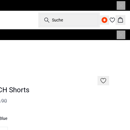
Suche
Ware
SALE | 60%
H Shorts
.90
 Blue