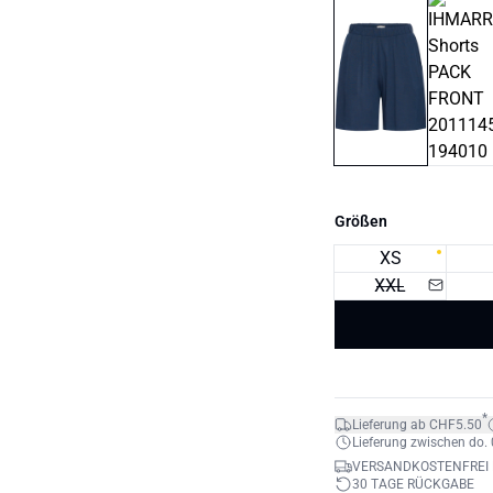
Größen
XS
XXL
*
Lieferung ab CHF5.50
Lieferung zwischen do. 0
VERSANDKOSTENFREI 
30 TAGE RÜCKGABE