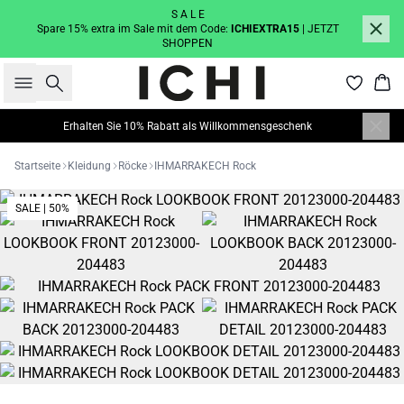
S A L E
Spare 15% extra im Sale mit dem Code:
ICHIEXTRA15
| JETZT
SHOPPEN
Suche
War
Erhalten Sie 10% Rabatt als Willkommensgeschenk
Startseite
Kleidung
Röcke
IHMARRAKECH Rock
SALE | 50%