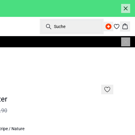
Suche
Ware
SALE | 50%
er
.90
tripe / Nature