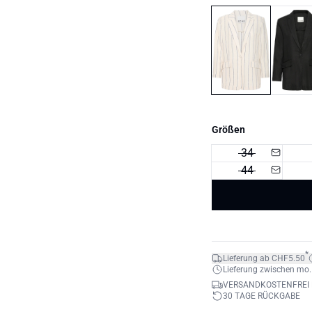
Größen
34
44
*
Lieferung ab CHF5.50
Lieferung zwischen mo. 1
VERSANDKOSTENFREI 
30 TAGE RÜCKGABE