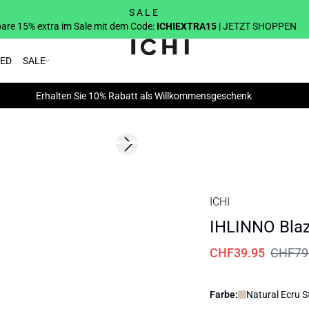
S A L E
are 15% extra im Sale mit dem Code:
ICHIEXTRA15
| JETZT SHOPPEN
RED
SALE
Erhalten Sie 10% Rabatt als Willkommensgeschenk
SALE | 50%
Next slide
ICHI
IHLINNO Blaz
CHF39.95
CHF79
Farbe:
Natural Ecru S