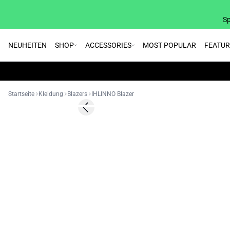
Sp
NEUHEITEN
SHOP
ACCESSORIES
MOST POPULAR
FEATU
Startseite
Kleidung
Blazers
IHLINNO Blazer
SALE | 50%
Previous slide