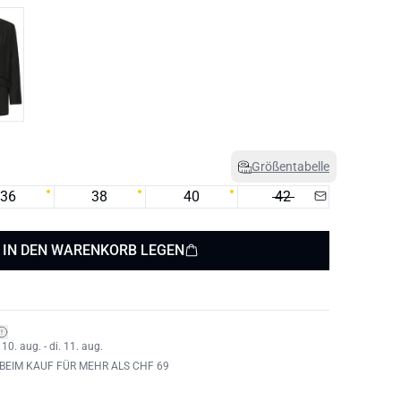
Größentabelle
36
38
40
42
IN DEN WARENKORB LEGEN
0. aug. - di. 11. aug.
BEIM KAUF FÜR MEHR ALS CHF 69