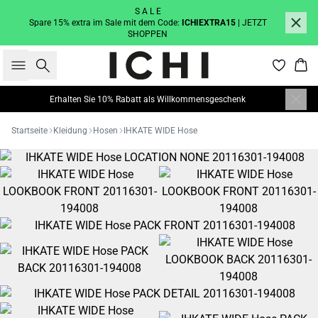
S A L E
Spare 15% extra im Sale mit dem Code:
ICHIEXTRA15
| JETZT
SHOPPEN
Suche
War
Erhalten Sie 10% Rabatt als Willkommensgeschenk
Startseite
Kleidung
Hosen
IHKATE WIDE Hose